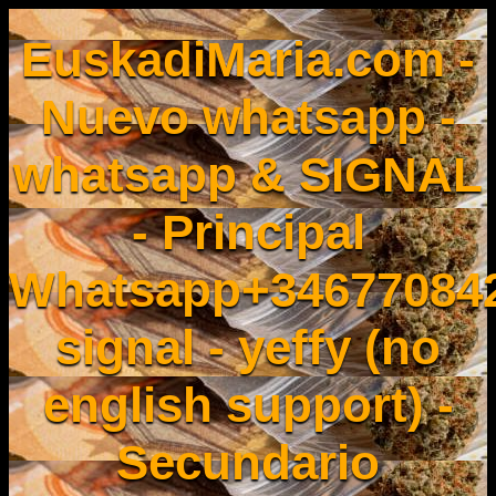
EuskadiMaria.com -
Nuevo whatsapp -
whatsapp & SIGNAL
- Principal
Whatsapp+34677084
signal - yeffy (no
english support) -
Secundario