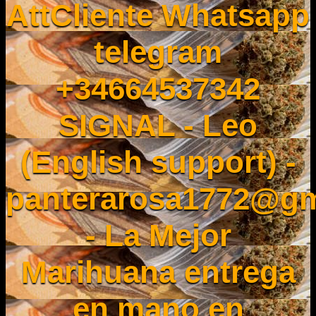
AttCliente Whatsapp
telegram
+34664537342
SIGNAL - Leo
(English support) -
panterarosa1772@gm
- La Mejor
Marihuana entrega
en mano en