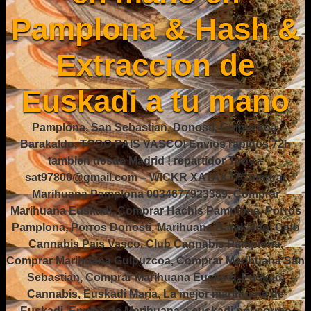
Pamplona & Hash &
Extraccion de
Euskadi a tu mano
Pamplona, San Sebastian, Donosti, Guipuzkoa,
Barakaldo, TODO PAIS VASCO! Envios rapidos 72h
tambien desde Madrid ! repartidor Tony –
sat97800@gmail.com – WICKR XATAX77Comprar
Marihuana Pamplona 0034677923389, Comprar
Marihuana Euskadi, Comprar Hachis Pamplona, Porros
Pamplona, Porros Donosti, Marihuana Barakaldo, Club
Cannabis Pais Vasco, Club Cannabis Pamplona,
Comprar Marihuana Guipuzcoa, Comprar Marihuana San
Sebastian, Comprar Marihuana Euskadi, Euskadi
Cannabis, Euskadi Maria, La mejor marihuana de
Euskadi, Envios de Marihuana a euskadi por correo