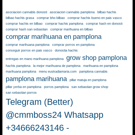
asociacion cannabis donosti
asociacion cannabis pamplona
bilbao hachis
bilbao hachis grasa
comprar bho bilbao
comprar hachis bueno en pais vasco
comprar hachis en bilbao
comprar hachis pamplona
comprar hash en donosti
comprar hash san sebastian
comprar marihuana en bilbao
comprar marihuana en pamplona
comprar marihuana pamplona
comprar porros en pamplona
conseguir porros en pais vasco
donostia hachis
grow shop pamplona
entregas en mano marihuana pamplona
hachis pamplona
la mejor marihuana de pamplona
marihuana en pamplona
marihuana pamplona
menu euskadiamaria.com
pamplona cannabis
pamplona marihuana
pillar matuja en pamplona
pillar yerba en pamplona
porros pamplona
san sebastian grow shop
san sebastian porros
Telegram (Better)
@cmmboss24 Whatsapp
+34666243146 -