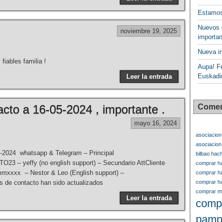
Estamos
Nuevos 
noviembre 19, 2025
importan
Nueva in
iables familia !
Aupa! Fe
Euskadi
Leer la entrada
cto a 16-05-2024 , importante .
Comen
mayo 16, 2024
asociacion
asociacio
3-2024 whatsapp & Telegram – Principal
bilbao hac
 yeffy (no english support) – Secundario AttCliente
comprar ha
xxxx – Nestor & Leo (English support) –
comprar ha
de contacto han sido actualizados
comprar ha
comprar ma
Leer la entrada
comp
pamp