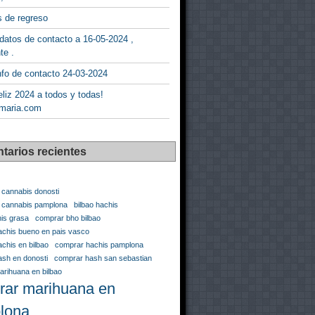
 de regreso
datos de contacto a 16-05-2024 ,
te .
fo de contacto 24-03-2024
liz 2024 a todos y todas!
maria.com
tarios recientes
 cannabis donosti
n cannabis pamplona
bilbao hachis
his grasa
comprar bho bilbao
chis bueno en pais vasco
chis en bilbao
comprar hachis pamplona
sh en donosti
comprar hash san sebastian
rihuana en bilbao
rar marihuana en
lona