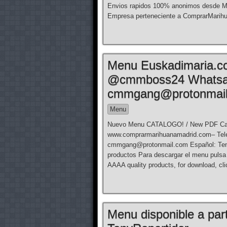
Envios rapidos 100% anonimos desde 
Empresa perteneciente a ComprarMarih
Menu Euskadimaria.co
@cmmboss24 Whatsa
cmmgang@protonmai
Menu
Nuevo Menu CATALOGO! / New PDF 
www.comprarmarihuanamadrid.com– Tel
cmmgang@protonmail.com Español: Tenem
productos Para descargar el menu pulsa
AAAA quality products, for download, c
Menu disponible a par