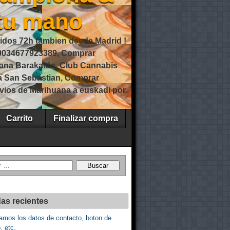
 tu mano
idos 72h tambien desde Madrid !
0034677923389, Comprar
ana Barakaldo, Club Cannabis
a San Sebastian, Comprar
vios de Marihuana a euskadi por
Carrito
Finalizar compra
as recientes
amos los datos de contacto, boton de
, etc.