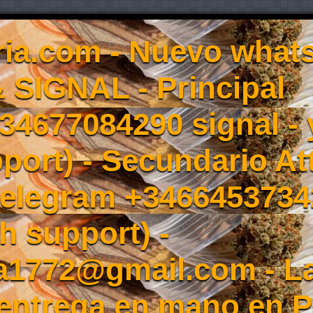
ia.com - Nuevo whats
 SIGNAL - Principal
4677084290 signal - y
port) - Secundario At
elegram +3466453734
h support) -
a1772@gmail.com - L
entrega en mano en 