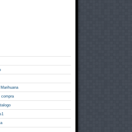
o
 Marihuana
r compra
talogo
s1
ta