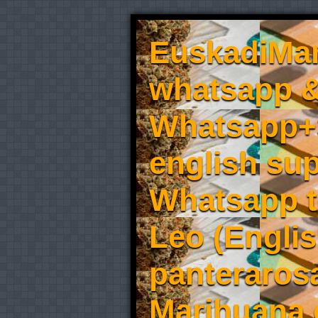
EuskadiMar
whatsapp &
Whatsapp+3
english sup
Whatsapp t
Leo (Englis
panteraros
Marihuana 