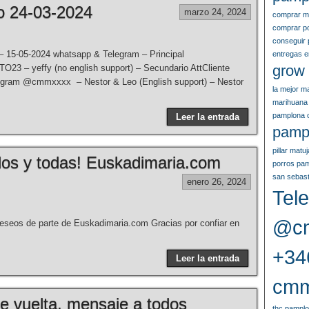
o 24-03-2024
marzo 24, 2024
comprar m
comprar p
conseguir 
 15-05-2024 whatsapp & Telegram – Principal
entregas 
grow
 yeffy (no english support) – Secundario AttCliente
egram @cmmxxxx – Nestor & Leo (English support) – Nestor
la mejor m
marihuana
pamplona 
Leer la entrada
pamp
pillar mat
dos y todas! Euskadimaria.com
porros pa
san sebast
enero 26, 2024
Tele
@cm
deseos de parte de Euskadimaria.com Gracias por confiar en
+34
Leer la entrada
cmm
e vuelta, mensaje a todos
thc pampl