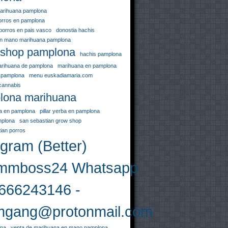
arihuana pamplona
orros en pamplona
porros en pais vasco
donostia hachis
en mano marihuana pamplona
 shop pamplona
hachis pamplona
arihuana de pamplona
marihuana en pamplona
 pamplona
menu euskadiamaria.com
cannabis
lona marihuana
uja en pamplona
pillar yerba en pamplona
mplona
san sebastian grow shop
ian porros
gram (Better)
mboss24 Whatsapp
666243146 -
gang@protonmail.com
ona
venta de marihuana en mano pamplona