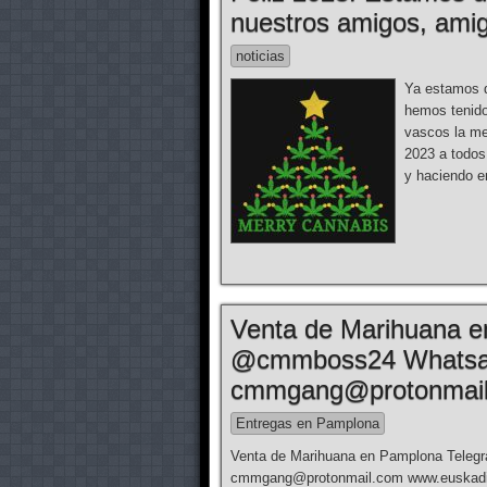
nuestros amigos, amig
noticias
Ya estamos d
hemos tenido
vascos la me
2023 a todos
y haciendo e
Venta de Marihuana e
@cmmboss24 Whatsa
cmmgang@protonmai
Entregas en Pamplona
Venta de Marihuana en Pamplona Tele
cmmgang@protonmail.com www.euskadima