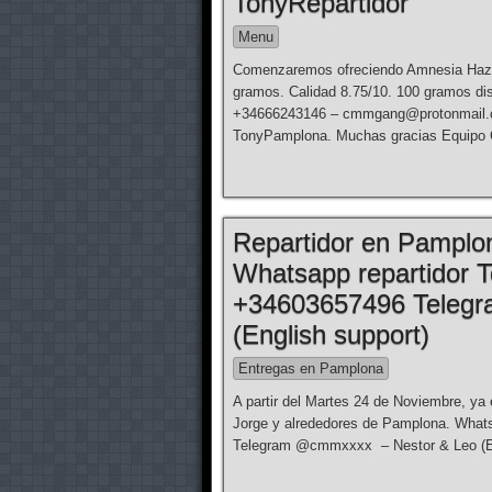
TonyRepartidor
Menu
Comenzaremos ofreciendo Amnesia Haze 
gramos. Calidad 8.75/10. 100 gramos d
+34666243146 – cmmgang@protonmail.com
TonyPamplona. Muchas gracias Equipo
Repartidor en Pamplo
Whatsapp repartidor T
+34603657496 Telegr
(English support)
Entregas en Pamplona
A partir del Martes 24 de Noviembre, ya
Jorge y alrededores de Pamplona. What
Telegram @cmmxxxx – Nestor & Leo (E