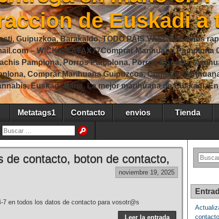
raccion de Euskadi a
sti, Guipuzkoa, Barakaldo, TODO PAIS VASCO! Envios rap
gmail.com – WICKR XATAX77Comprar Marihuana Pamplona 
achis Pamplona, Porros Pamplona, Porros Donosti, Marihu
mplona, Comprar Marihuana Guipuzcoa, Comprar Marihuan
nnabis, Euskadi Maria, La mejor marihuana de Euskadi, En
Metatags1
Contacto
envios
Tienda
s de contacto, boton de contacto,
noviembre 19, 2025
Entrad
-7 en todos los datos de contacto para vosotr@s
Actualiz
contacto
Leer la entrada