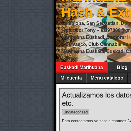
Hash & Ext
Pamplona, San Sebastian, Dono
repartidor Tony – sat97800@
Marihuana Euskadi, Comprar H
Pais Vasco, Club Cannabis Pa
Marihuana Euskadi, Euskadi Ca
correo
Euskadi Marihuana
Blog
Mi cuenta
Menu catalogo
Actualizamos los dato
etc.
Uncategorized
Para contactarnos ya sabeis estamos 24