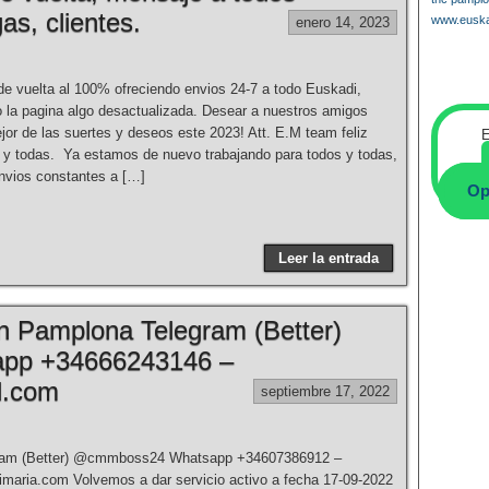
as, clientes.
www.euska
enero 14, 2023
e vuelta al 100% ofreciendo envios 24-7 a todo Euskadi,
 la pagina algo desactualizada. Desear a nuestros amigos
jor de las suertes y deseos este 2023! Att. E.M team feliz
E
 y todas. Ya estamos de nuevo trabajando para todos y todas,
nvios constantes a […]
Op
Leer la entrada
n Pamplona Telegram (Better)
pp +34666243146 –
l.com
septiembre 17, 2022
gram (Better) @cmmboss24 Whatsapp +34607386912 –
ria.com Volvemos a dar servicio activo a fecha 17-09-2022