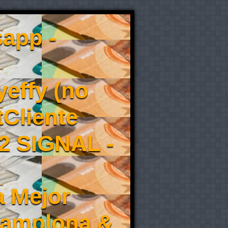
app -
effy (no
tCliente
2 SIGNAL -
a Mejor
Pamplona &