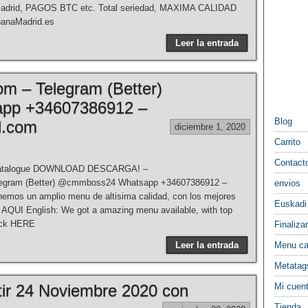
Madrid, PAGOS BTC etc. Total seriedad, MAXIMA CALIDAD
uanaMadrid.es
Leer la entrada
m – Telegram (Better)
pp +34607386912 –
Blog
l.com
diciembre 1, 2020
Carrito
Contact
Catalogue DOWNLOAD DESCARGA! –
egram (Better) @cmmboss24 Whatsapp +34607386912 –
envios
os un amplio menu de altisima calidad, con los mejores
Euskadi
 AQUI English: We got a amazing menu available, with top
lick HERE
Finaliza
Leer la entrada
Menu ca
Metatag
tir 24 Noviembre 2020 con
Mi cuen
Tienda