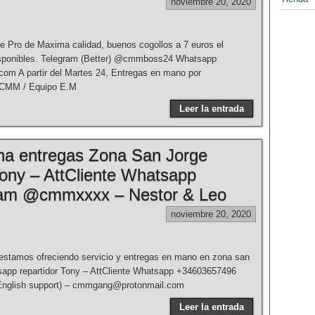
noviembre 20, 2020
Pro de Maxima calidad, buenos cogollos a 7 euros el
isponibles. Telegram (Better) @cmmboss24 Whatsapp
 A partir del Martes 24, Entregas en mano por
 CMM / Equipo E.M
Leer la entrada
na entregas Zona San Jorge
ony – AttCliente Whatsapp
am @cmmxxxx – Nestor & Leo
noviembre 20, 2020
 estamos ofreciendo servicio y entregas en mano en zona san
sapp repartidor Tony – AttCliente Whatsapp +34603657496
nglish support) – cmmgang@protonmail.com
Leer la entrada