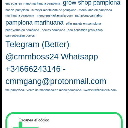
grow shop pamplona
entregas en mano marihuana pamplona
hachis pamplona
la mejor marihuana de pamplona
marihuana en pamplona
marihuana pamplona
menu euskadiamaria.com
pamplona cannabis
pamplona marihuana
pillar matuja en pamplona
pillar yerba en pamplona
porros pamplona
san sebastian grow shop
san sebastian porros
Telegram (Better)
@cmmboss24 Whatsapp
+34666243146 -
cmmgang@protonmail.com
thc pamplona
venta de marihuana en mano pamplona
www.euskadimaria.com
Escanea el código