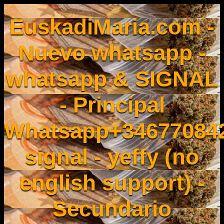
EuskadiMaria.com -
Nuevo whatsapp -
whatsapp & SIGNAL
- Principal
Whatsapp+34677084
signal - yeffy (no
english support) -
Secundario