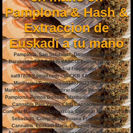
Pamplona & Hash &
Extraccion de
Euskadi a tu mano
Pamplona, San Sebastian, Donosti, Guipuzkoa,
Barakaldo, TODO PAIS VASCO! Envios rapidos 72h
tambien desde Madrid ! repartidor Tony –
sat97800@gmail.com – WICKR XATAX77Comprar
Marihuana Pamplona 0034677923389, Comprar
Marihuana Euskadi, Comprar Hachis Pamplona, Porros
Pamplona, Porros Donosti, Marihuana Barakaldo, Club
Cannabis Pais Vasco, Club Cannabis Pamplona,
Comprar Marihuana Guipuzcoa, Comprar Marihuana San
Sebastian, Comprar Marihuana Euskadi, Euskadi
Cannabis, Euskadi Maria, La mejor marihuana de
Euskadi, Envios de Marihuana a euskadi por correo