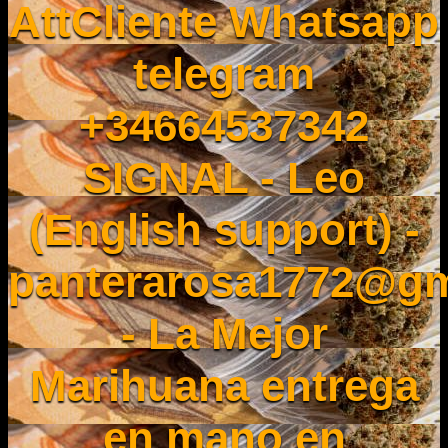
AttCliente Whatsapp
telegram
+34664537342
SIGNAL - Leo
(English support) -
panterarosa1772@gm
- La Mejor
Marihuana entrega
en mano en