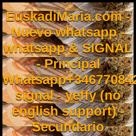
EuskadiMaria.com -
Nuevo whatsapp -
whatsapp & SIGNAL
- Principal
Whatsapp+34677084
signal - yeffy (no
english support) -
Secundario