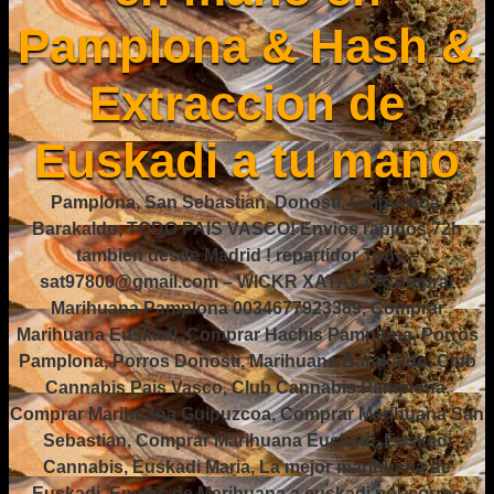
Pamplona & Hash &
Extraccion de
Euskadi a tu mano
Pamplona, San Sebastian, Donosti, Guipuzkoa,
Barakaldo, TODO PAIS VASCO! Envios rapidos 72h
tambien desde Madrid ! repartidor Tony –
sat97800@gmail.com – WICKR XATAX77Comprar
Marihuana Pamplona 0034677923389, Comprar
Marihuana Euskadi, Comprar Hachis Pamplona, Porros
Pamplona, Porros Donosti, Marihuana Barakaldo, Club
Cannabis Pais Vasco, Club Cannabis Pamplona,
Comprar Marihuana Guipuzcoa, Comprar Marihuana San
Sebastian, Comprar Marihuana Euskadi, Euskadi
Cannabis, Euskadi Maria, La mejor marihuana de
Euskadi, Envios de Marihuana a euskadi por correo