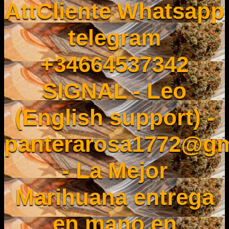
AttCliente Whatsapp
telegram
+34664537342
SIGNAL - Leo
(English support) -
panterarosa1772@gm
- La Mejor
Marihuana entrega
en mano en