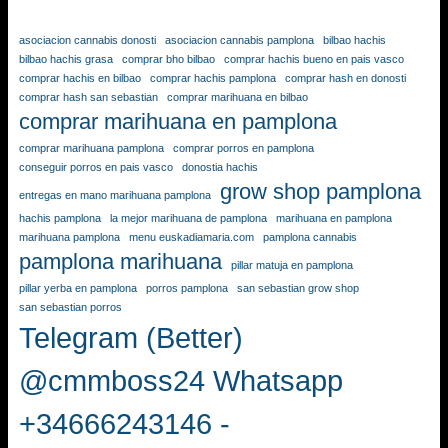
asociacion cannabis donosti
asociacion cannabis pamplona
bilbao hachis
bilbao hachis grasa
comprar bho bilbao
comprar hachis bueno en pais vasco
comprar hachis en bilbao
comprar hachis pamplona
comprar hash en donosti
comprar hash san sebastian
comprar marihuana en bilbao
comprar marihuana en pamplona
comprar marihuana pamplona
comprar porros en pamplona
conseguir porros en pais vasco
donostia hachis
grow shop pamplona
entregas en mano marihuana pamplona
hachis pamplona
la mejor marihuana de pamplona
marihuana en pamplona
marihuana pamplona
menu euskadiamaria.com
pamplona cannabis
pamplona marihuana
pillar matuja en pamplona
pillar yerba en pamplona
porros pamplona
san sebastian grow shop
san sebastian porros
Telegram (Better)
@cmmboss24 Whatsapp
+34666243146 -