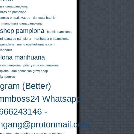
arihuana pamplona
orros en pamplona
porros en pais vasco
donostia hachis
en mano marihuana pamplona
 shop pamplona
hachis pamplona
arihuana de pamplona
marihuana en pamplona
 pamplona
menu euskadiamaria.com
cannabis
lona marihuana
uja en pamplona
pillar yerba en pamplona
mplona
san sebastian grow shop
ian porros
gram (Better)
mboss24 Whatsapp
666243146 -
gang@protonmail.com
ona
venta de marihuana en mano pamplona