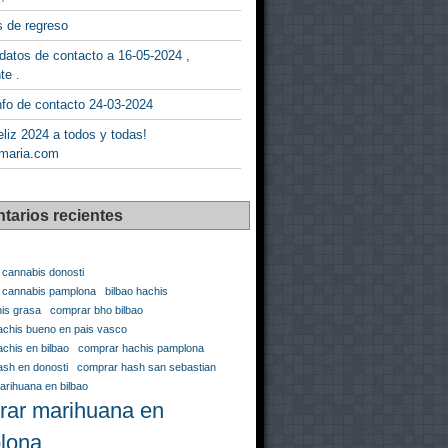
 de regreso
datos de contacto a 16-05-2024 ,
te .
fo de contacto 24-03-2024
liz 2024 a todos y todas!
maria.com
tarios recientes
 cannabis donosti
n cannabis pamplona
bilbao hachis
his grasa
comprar bho bilbao
chis bueno en pais vasco
chis en bilbao
comprar hachis pamplona
sh en donosti
comprar hash san sebastian
rihuana en bilbao
rar marihuana en
lona