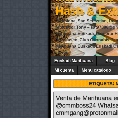
Hash & Ext
Pamplona, San Sebastian, Dono
repartidor Tony – sat97800@
Marihuana Euskadi, Comprar H
Pais Vasco, Club Cannabis Pa
Marihuana Euskadi, Euskadi Ca
correo
Euskadi Marihuana
Blog
Mi cuenta
Menu catalogo
ETIQUETA:
Venta de Marihuana e
@cmmboss24 Whatsa
cmmgang@protonmai