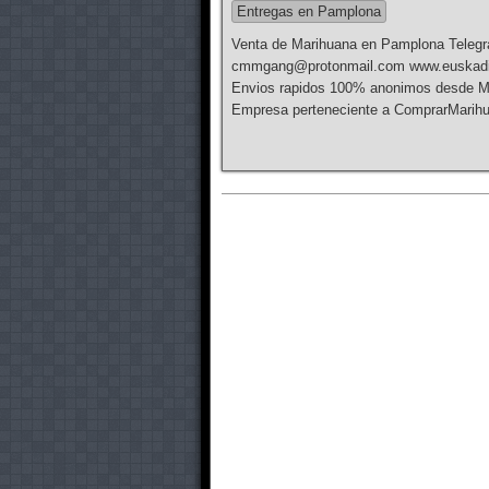
Entregas en Pamplona
Venta de Marihuana en Pamplona Tele
cmmgang@protonmail.com www.euskadima
Envios rapidos 100% anonimos desde 
Empresa perteneciente a ComprarMarih