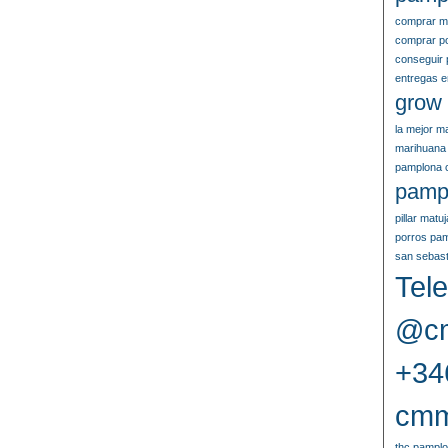
comprar m
comprar p
conseguir 
entregas 
grow
la mejor m
marihuana
pamplona 
pamp
pillar mat
porros pa
san sebast
Tele
@cm
+34
cmm
thc pampl