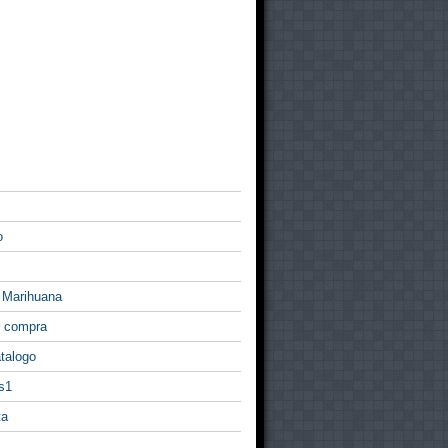
o
 Marihuana
r compra
talogo
s1
ta