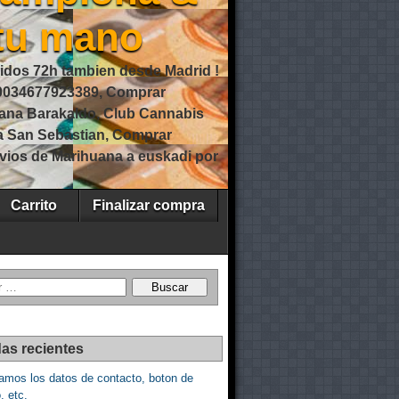
 tu mano
idos 72h tambien desde Madrid !
0034677923389, Comprar
ana Barakaldo, Club Cannabis
a San Sebastian, Comprar
vios de Marihuana a euskadi por
Carrito
Finalizar compra
as recientes
amos los datos de contacto, boton de
, etc.