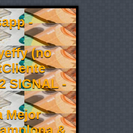
app -
effy (no
tCliente
2 SIGNAL -
a Mejor
Pamplona &