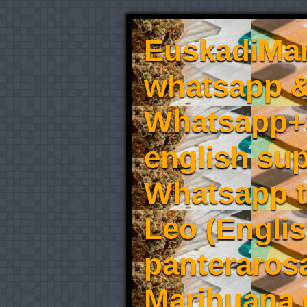
EuskadiMar
whatsapp &
Whatsapp+3
english sup
Whatsapp t
Leo (Englis
panteraros
Marihuana 