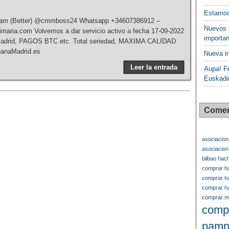
Estamos
gram (Better) @cmmboss24 Whatsapp +34607386912 –
Nuevos 
ria.com Volvemos a dar servicio activo a fecha 17-09-2022
importan
Madrid, PAGOS BTC etc. Total seriedad, MAXIMA CALIDAD
uanaMadrid.es
Nueva in
Leer la entrada
Aupa! Fe
Euskadi
Comen
asociacion
asociacio
bilbao hac
comprar ha
comprar ha
comprar ha
comprar ma
comp
pamp