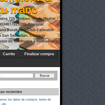
 tu mano
idos 72h tambien desde Madrid !
0034677923389, Comprar
ana Barakaldo, Club Cannabis
a San Sebastian, Comprar
vios de Marihuana a euskadi por
Carrito
Finalizar compra
as recientes
amos los datos de contacto, boton de
, etc.