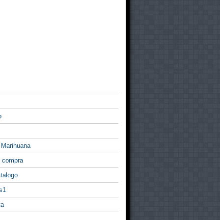
o
 Marihuana
r compra
talogo
s1
ta