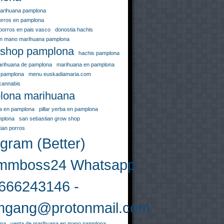
arihuana pamplona
orros en pamplona
porros en pais vasco
donostia hachis
en mano marihuana pamplona
 shop pamplona
hachis pamplona
arihuana de pamplona
marihuana en pamplona
 pamplona
menu euskadiamaria.com
cannabis
lona marihuana
uja en pamplona
pillar yerba en pamplona
mplona
san sebastian grow shop
ian porros
gram (Better)
mboss24 Whatsapp
666243146 -
gang@protonmail.com
ona
venta de marihuana en mano pamplona