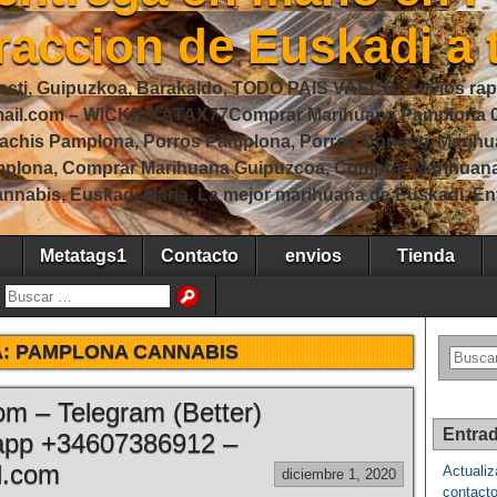
raccion de Euskadi a
sti, Guipuzkoa, Barakaldo, TODO PAIS VASCO! Envios rap
gmail.com – WICKR XATAX77Comprar Marihuana Pamplona 
achis Pamplona, Porros Pamplona, Porros Donosti, Marihu
mplona, Comprar Marihuana Guipuzcoa, Comprar Marihuan
nnabis, Euskadi Maria, La mejor marihuana de Euskadi, En
Metatags1
Contacto
envios
Tienda
A:
PAMPLONA CANNABIS
m – Telegram (Better)
Entrad
pp +34607386912 –
l.com
Actualiz
diciembre 1, 2020
contacto