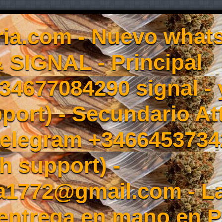
ia.com - Nuevo whats
 SIGNAL - Principal
4677084290 signal - y
port) - Secundario At
elegram +3466453734
h support) -
a1772@gmail.com - L
entrega en mano en 