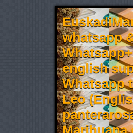
EuskadiMar
whatsapp &
Whatsapp+3
english sup
Whatsapp t
Leo (Englis
panteraros
Marihuana 