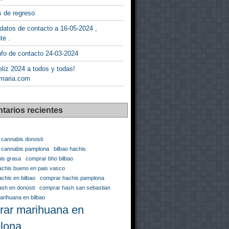
 de regreso
datos de contacto a 16-05-2024 ,
te .
fo de contacto 24-03-2024
liz 2024 a todos y todas!
maria.com
tarios recientes
 cannabis donosti
n cannabis pamplona
bilbao hachis
his grasa
comprar bho bilbao
chis bueno en pais vasco
chis en bilbao
comprar hachis pamplona
sh en donosti
comprar hash san sebastian
rihuana en bilbao
rar marihuana en
lona