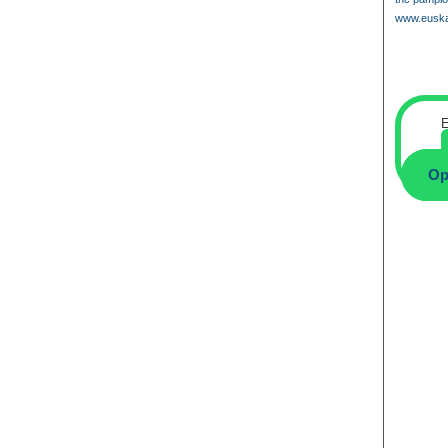
www.euska
E
Op