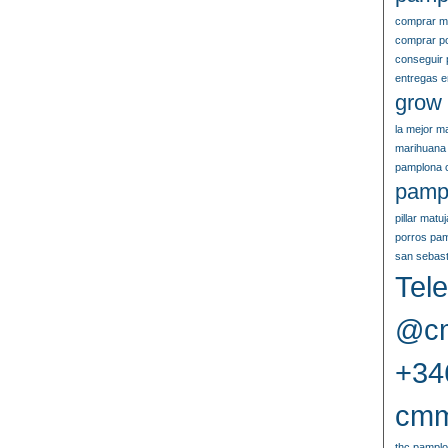
comprar m
comprar p
conseguir 
entregas 
grow
la mejor m
marihuana
pamplona 
pamp
pillar mat
porros pa
san sebast
Tele
@cm
+34
cmm
thc pampl