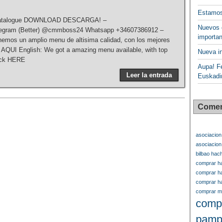
Estamos
Catalogue DOWNLOAD DESCARGA! –
Nuevos 
egram (Better) @cmmboss24 Whatsapp +34607386912 –
importan
os un amplio menu de altisima calidad, con los mejores
 AQUI English: We got a amazing menu available, with top
Nueva in
lick HERE
Aupa! Fe
Leer la entrada
Euskadi
Comen
asociacion
asociacio
bilbao hac
comprar ha
comprar ha
comprar ha
comprar ma
comp
pamp