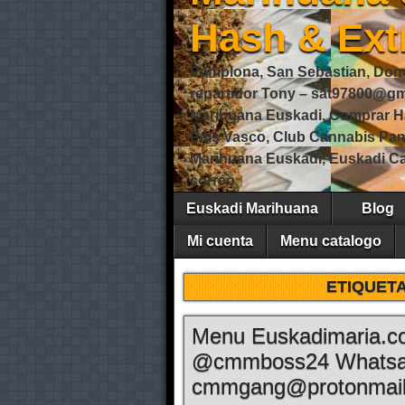
Hash & Ext
Pamplona, San Sebastian, Dono
repartidor Tony – sat97800@
Marihuana Euskadi, Comprar H
Pais Vasco, Club Cannabis Pa
Marihuana Euskadi, Euskadi Ca
correo
Euskadi Marihuana
Blog
Mi cuenta
Menu catalogo
ETIQUET
Menu Euskadimaria.co
@cmmboss24 Whatsa
cmmgang@protonmai