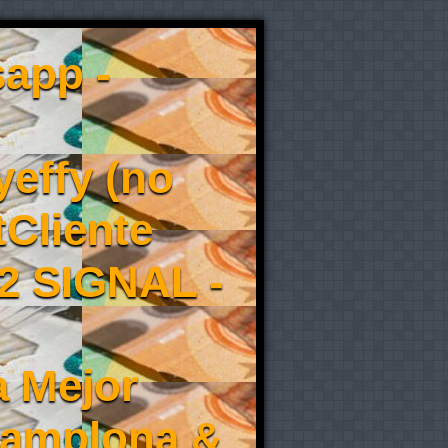
app -
effy (no
tCliente
2 SIGNAL -
a Mejor
Pamplona &