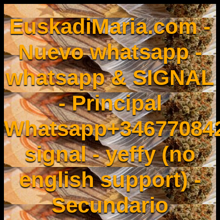
EuskadiMaria.com -
Nuevo whatsapp -
whatsapp & SIGNAL
- Principal
Whatsapp+34677084
signal - yeffy (no
english support) -
Secundario