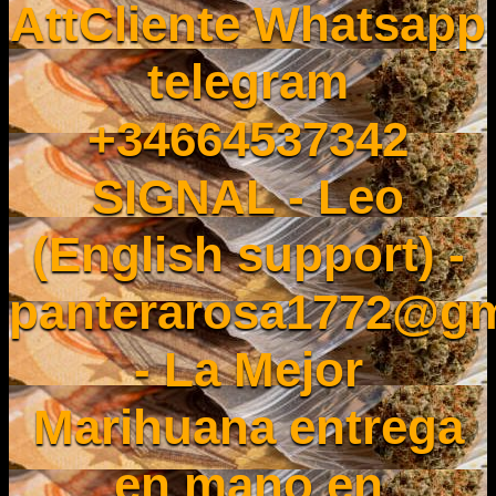
AttCliente Whatsapp
telegram
+34664537342
SIGNAL - Leo
(English support) -
panterarosa1772@gm
- La Mejor
Marihuana entrega
en mano en