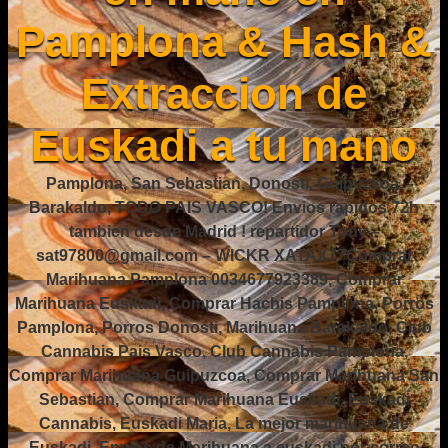
Pamplona & Hash &
Extraccion de
Euskadi a tu mano
Pamplona, San Sebastian, Donosti, Guipuzkoa,
Barakaldo, TODO PAIS VASCO! Envios rapidos 72h
tambien desde Madrid ! repartidor Tony –
sat97800@gmail.com – WICKR XATAX77Comprar
Marihuana Pamplona 0034677923389, Comprar
Marihuana Euskadi, Comprar Hachis Pamplona, Porros
Pamplona, Porros Donosti, Marihuana Barakaldo, Club
Cannabis Pais Vasco, Club Cannabis Pamplona,
Comprar Marihuana Guipuzcoa, Comprar Marihuana San
Sebastian, Comprar Marihuana Euskadi, Euskadi
Cannabis, Euskadi Maria, La mejor marihuana de
Euskadi, Envios de Marihuana a euskadi por correo