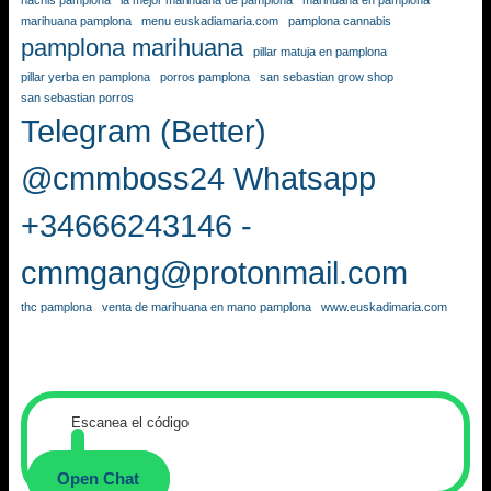
hachis pamplona
la mejor marihuana de pamplona
marihuana en pamplona
marihuana pamplona
menu euskadiamaria.com
pamplona cannabis
pamplona marihuana
pillar matuja en pamplona
pillar yerba en pamplona
porros pamplona
san sebastian grow shop
san sebastian porros
Telegram (Better)
@cmmboss24 Whatsapp
+34666243146 -
cmmgang@protonmail.com
thc pamplona
venta de marihuana en mano pamplona
www.euskadimaria.com
Escanea el código
Open Chat